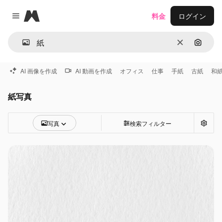
Magnific
料金
ログイン
Close menu
消去
画像で
AI 画像を作成
AI 動画を作成
オフィス
仕事
手紙
古紙
和
紙写真
写真
検索フィルター