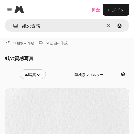
Magnific
料金
ログイン
Close menu
消去
画像で
AI 画像を作成
AI 動画を作成
紙の質感写真
写真
検索フィルター