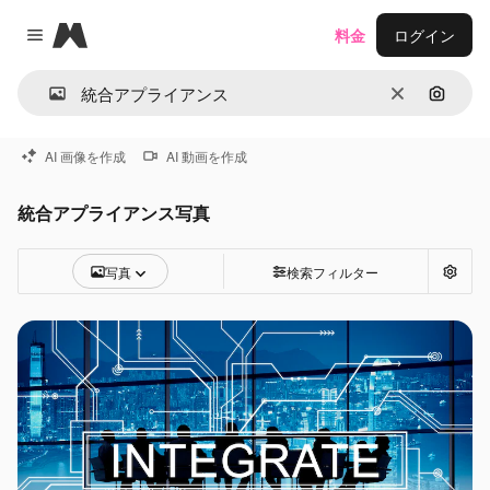
Magnific
料金
ログイン
Close menu
消去
画像で
AI 画像を作成
AI 動画を作成
統合アプライアンス写真
写真
検索フィルター