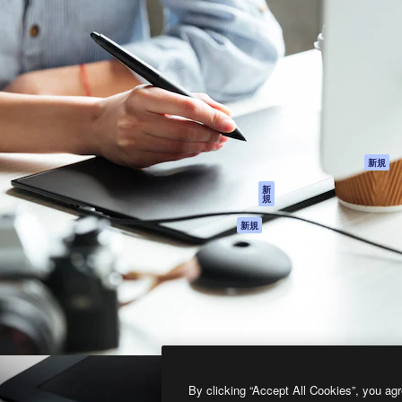
製品
はじめに
ティブ制作を導くためのプラ
Spaces
Academy
クリエイター、企業、代理
AI アシスタント
ドキュメント
含む100万人以上が利用して
AI 画像生成ツール
サポート
AI 動画生成ツール
利用規約
AI 音声合成ツール
プライバシーポリ
シー
ストックコンテン
ツ
オリジナル
新規
Claude/ChatGPT
クッキーポリシー
新
規
向けMCP
トラストセンター
エージェント
アフィリエイト
新規
API
法人向け
モバイルアプリ
すべてのMagnificツ
ール
2026
Freepik Company S.L.U.
無断複写・転載を禁じます
.
By clicking “Accept All Cookies”, you agr