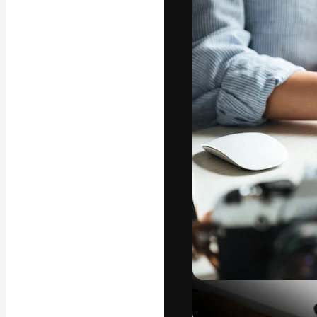
フォント
最高のクリエイ
ットフォーム。
店、スタジオを
います。
日本語
Copyright © 2010-