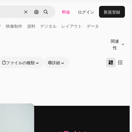
料金
ログイン
新規登録
消去
画像で検索
検索
フ
映像制作
資料
デジタル
レイアウト
データ
関連
性
ファイルの種類
詳細