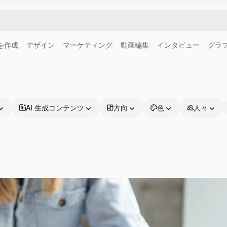
画を作成
デザイン
マーケティング
動画編集
インタビュー
グラ
AI 生成コンテンツ
方向
色
人々