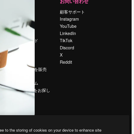
運営
お問い合わせ
料金
顧客サポート
会社概要
Instagram
Reviews
YouTube
採用情報
LinkedIn
検索トレンド
TikTok
ブログ
Discord
イベント
X
Slidesgo
Reddit
コンテンツを販売
する
プレスルーム
magnific.aiをお探し
ですか？
ee to the storing of cookies on your device to enhance site