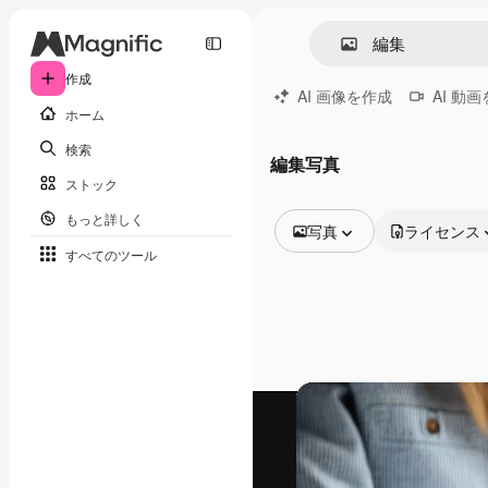
作成
AI 画像を作成
AI 動
ホーム
検索
編集写真
ストック
もっと詳しく
写真
ライセンス
すべてのツール
全ての画像
ベクトル
イラスト
写真
PSD
テンプレート
モックアップ
動画
映像素材
モーショングラフィックス
動画テンプレート
アイコン
3D モデル