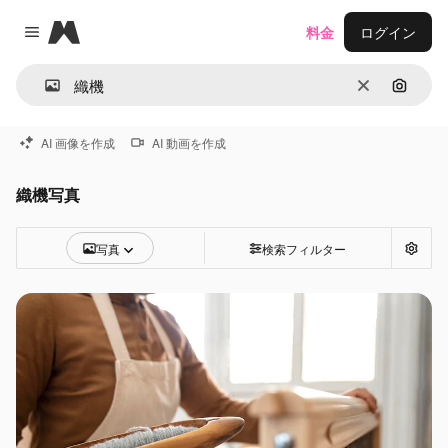
Magnific
料金
ログイン
Close menu
消去
画像で
AI 画像を作成
AI 動画を作成
織機写真
写真
検索フィルター