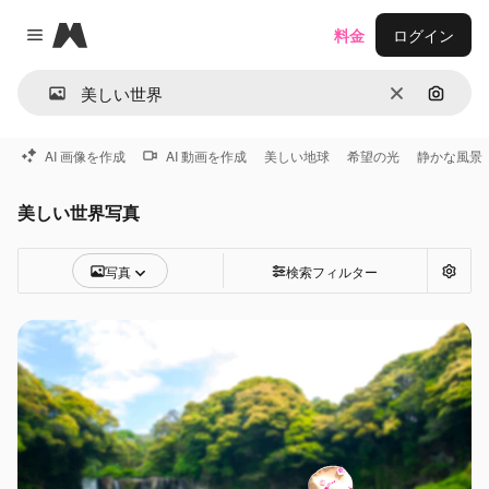
Magnific
料金
ログイン
Close menu
消去
画像で
AI 画像を作成
AI 動画を作成
美しい地球
希望の光
静かな風景
美しい世界写真
写真
検索フィルター