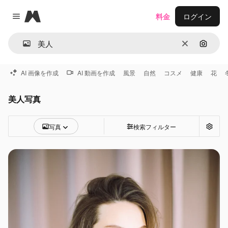
Magnific
料金
ログイン
Close menu
消去
画像で
AI 画像を作成
AI 動画を作成
風景
自然
コスメ
健康
花
美人写真
写真
検索フィルター