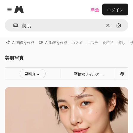
Magnific
料金
ログイン
Close menu
消去
画像で
AI 画像を作成
AI 動画を作成
コスメ
エステ
化粧品
癒し
美肌写真
写真
検索フィルター