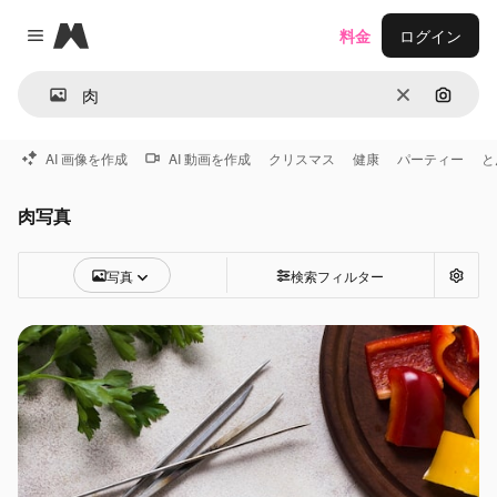
Magnific
料金
ログイン
Close menu
消去
画像で
AI 画像を作成
AI 動画を作成
クリスマス
健康
パーティー
と
肉写真
写真
検索フィルター