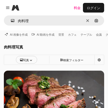
Magnific
料金
ログイン
Close menu
消去
画像で
AI 画像を作成
AI 動画を作成
背景
カフェ
テーブル
会議
肉料理写真
写真
検索フィルター