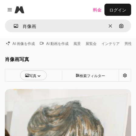
Magnific
料金
ログイン
Close menu
消去
画像で
AI 画像を作成
AI 動画を作成
風景
展覧会
インテリア
男性
肖像画写真
写真
検索フィルター