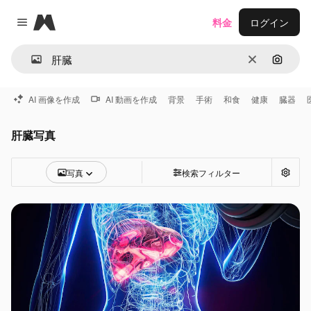
Magnific
料金
ログイン
Close menu
消去
画像で
AI 画像を作成
AI 動画を作成
背景
手術
和食
健康
臓器
肝臓写真
写真
検索フィルター