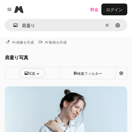
Magnific
料金
ログイン
Close menu
消去
画像で
AI 画像を作成
AI 動画を作成
肩凝り写真
写真
検索フィルター