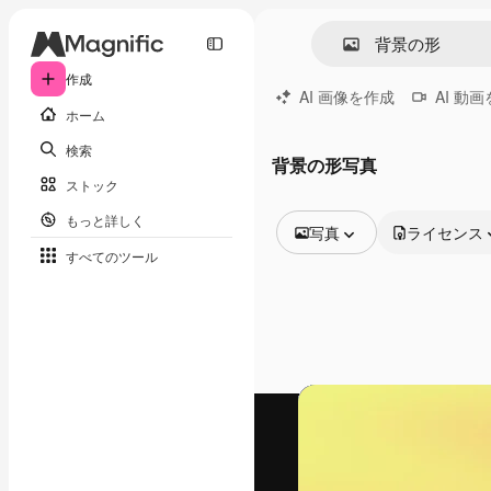
作成
AI 画像を作成
AI 動
ホーム
検索
背景の形写真
ストック
もっと詳しく
写真
ライセンス
すべてのツール
全ての画像
ベクトル
イラスト
写真
PSD
テンプレート
モックアップ
動画
映像素材
モーショングラフィックス
動画テンプレート
アイコン
3D モデル