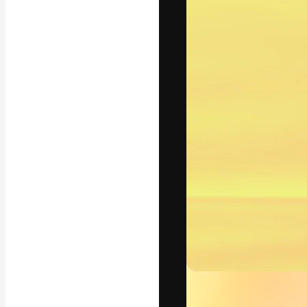
フォント
最高のクリエイ
ットフォーム。
店、スタジオを
います。
日本語
Copyright © 2010-