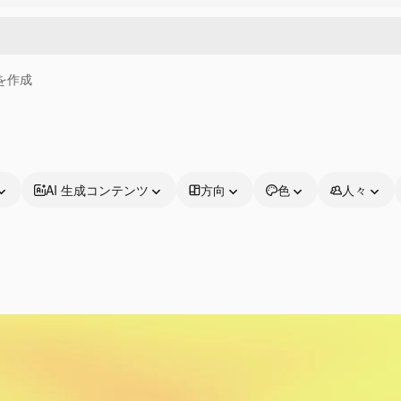
画を作成
AI 生成コンテンツ
方向
色
人々