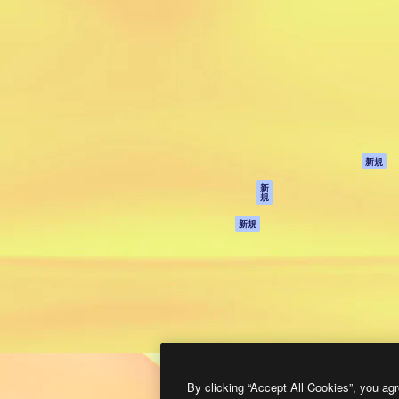
製品
はじめに
ティブ制作を導くためのプラ
Spaces
Academy
クリエイター、企業、代理
AI アシスタント
ドキュメント
含む100万人以上が利用して
AI 画像生成ツール
サポート
AI 動画生成ツール
利用規約
AI 音声合成ツール
プライバシーポリ
シー
ストックコンテン
ツ
オリジナル
新規
Claude/ChatGPT
クッキーポリシー
新
規
向けMCP
トラストセンター
エージェント
アフィリエイト
新規
API
法人向け
モバイルアプリ
すべてのMagnificツ
ール
2026
Freepik Company S.L.U.
無断複写・転載を禁じます
.
By clicking “Accept All Cookies”, you agr