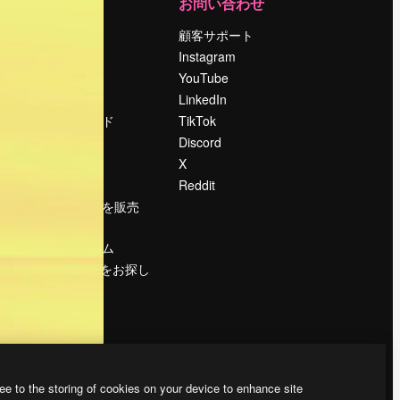
運営
お問い合わせ
料金
顧客サポート
会社概要
Instagram
Reviews
YouTube
採用情報
LinkedIn
検索トレンド
TikTok
ブログ
Discord
イベント
X
Slidesgo
Reddit
コンテンツを販売
する
プレスルーム
magnific.aiをお探し
ですか？
ee to the storing of cookies on your device to enhance site