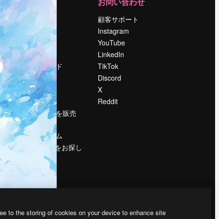
運営
お問い合わせ
料金
顧客サポート
会社概要
Instagram
Reviews
YouTube
採用情報
LinkedIn
検索トレンド
TikTok
ブログ
Discord
イベント
X
Slidesgo
Reddit
コンテンツを販売
する
プレスルーム
magnific.aiをお探し
ですか？
ee to the storing of cookies on your device to enhance site