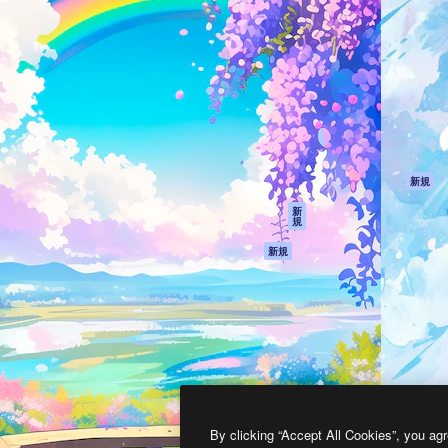
製品
はじめに
ティブ制作を導くためのプラ
Spaces
Academy
クリエイター、企業、代理
AI アシスタント
ドキュメント
含む100万人以上が利用して
AI 画像生成ツール
サポート
AI 動画生成ツール
利用規約
AI 音声合成ツール
プライバシーポリ
シー
ストックコンテン
ツ
オリジナル
新規
Claude/ChatGPT
クッキーポリシー
新
規
向けMCP
トラストセンター
エージェント
アフィリエイト
新規
API
法人向け
モバイルアプリ
すべてのMagnificツ
ール
2026
Freepik Company S.L.U.
無断複写・転載を禁じます
.
By clicking “Accept All Cookies”, you agr