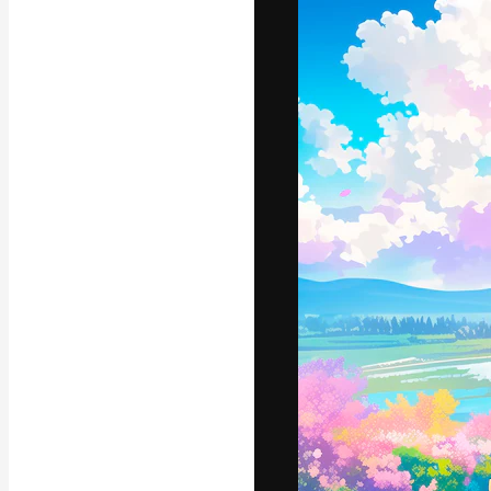
フォント
最高のクリエイ
ットフォーム。
店、スタジオを
います。
日本語
Copyright © 2010-