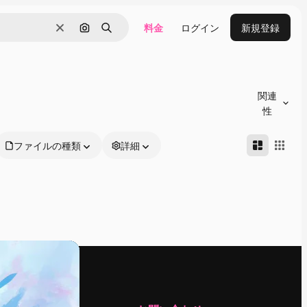
料金
ログイン
新規登録
消去
画像で検索
検索
関連
性
ファイルの種類
詳細