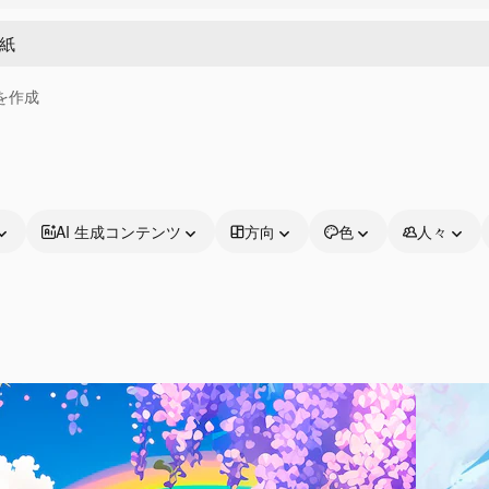
画を作成
AI 生成コンテンツ
方向
色
人々