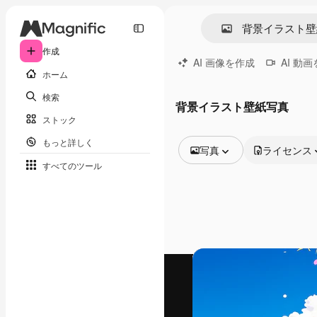
作成
AI 画像を作成
AI 動
ホーム
検索
背景イラスト壁紙写真
ストック
もっと詳しく
写真
ライセンス
すべてのツール
全ての画像
ベクトル
イラスト
写真
PSD
テンプレート
モックアップ
動画
映像素材
モーショングラフィックス
動画テンプレート
アイコン
3D モデル