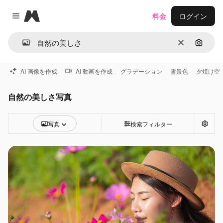
Magnific
料金
ログイン
Close menu
消去
画像で
AI 画像を作成
AI 動画を作成
グラデーション
雪景色
夕焼け空
自然の美しさ写真
写真
検索フィルター