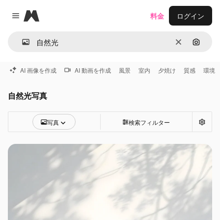
Magnific
料金
ログイン
Close menu
消去
画像で
AI 画像を作成
AI 動画を作成
風景
室内
夕焼け
質感
環境
自然光写真
写真
検索フィルター