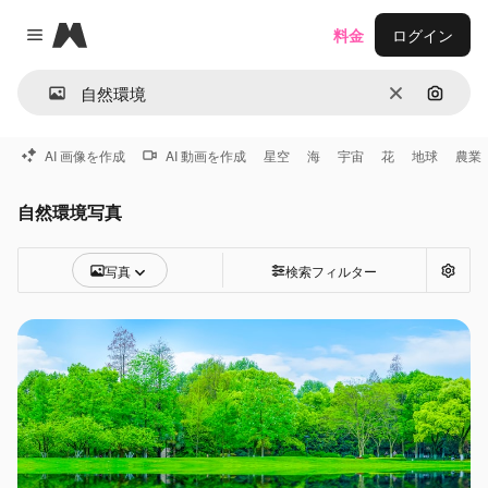
Magnific
料金
ログイン
Close menu
消去
画像で
AI 画像を作成
AI 動画を作成
星空
海
宇宙
花
地球
農業
自然環境写真
写真
検索フィルター