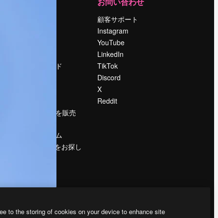
運営
お問い合わせ
料金
顧客サポート
会社概要
Instagram
Reviews
YouTube
採用情報
LinkedIn
検索トレンド
TikTok
ブログ
Discord
イベント
X
Slidesgo
Reddit
コンテンツを販売
する
プレスルーム
magnific.aiをお探し
ですか？
ee to the storing of cookies on your device to enhance site