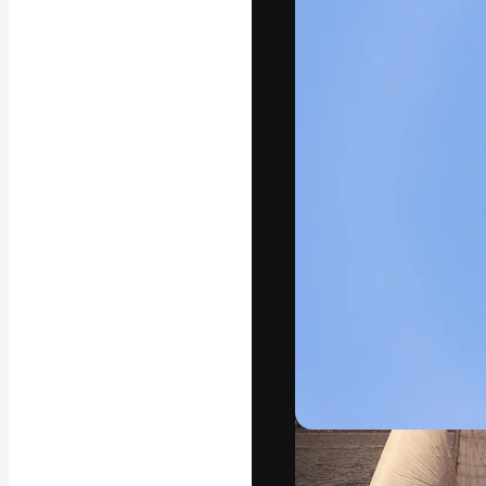
フォント
最高のクリエイ
ットフォーム。
店、スタジオを
います。
日本語
Copyright © 2010-