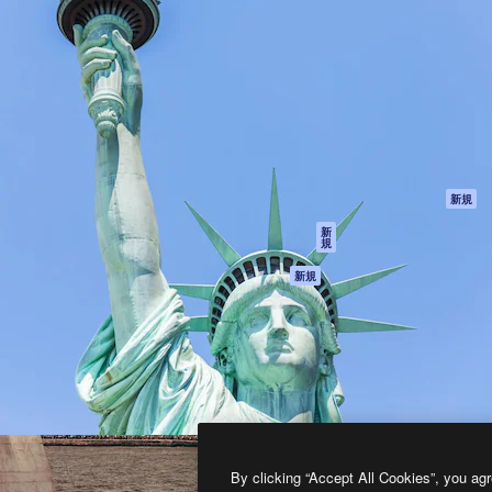
製品
はじめに
ティブ制作を導くためのプラ
Spaces
Academy
クリエイター、企業、代理
AI アシスタント
ドキュメント
含む100万人以上が利用して
AI 画像生成ツール
サポート
AI 動画生成ツール
利用規約
AI 音声合成ツール
プライバシーポリ
シー
ストックコンテン
ツ
オリジナル
新規
Claude/ChatGPT
クッキーポリシー
新
規
向けMCP
トラストセンター
エージェント
アフィリエイト
新規
API
法人向け
モバイルアプリ
すべてのMagnificツ
ール
2026
Freepik Company S.L.U.
無断複写・転載を禁じます
.
By clicking “Accept All Cookies”, you agr