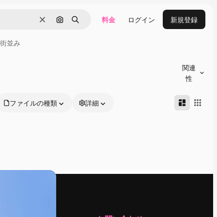
料金
ログイン
新規登録
消去
画像で検索
検索
街並み
関連
性
ファイルの種類
詳細