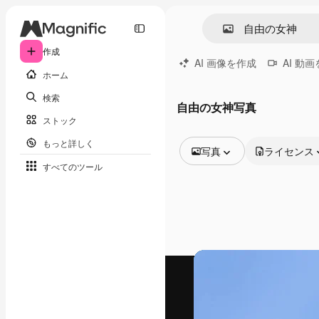
作成
AI 画像を作成
AI 動
ホーム
検索
自由の女神写真
ストック
もっと詳しく
写真
ライセンス
すべてのツール
全ての画像
ベクトル
イラスト
写真
PSD
テンプレート
モックアップ
動画
映像素材
モーショングラフィックス
動画テンプレート
アイコン
3D モデル