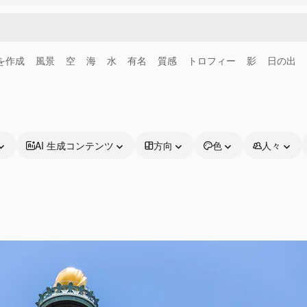
画を作成
風景
空
海
水
有名
質感
トロフィー
影
日の出
AI 生成コンテンツ
方向
色
人々