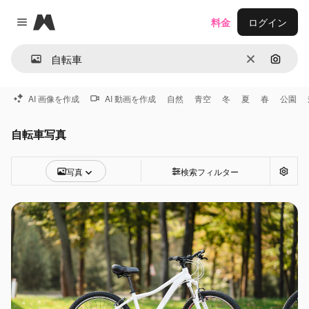
Magnific
料金
ログイン
Close menu
消去
画像で
AI 画像を作成
AI 動画を作成
自然
青空
冬
夏
春
公園
自転車写真
写真
検索フィルター