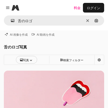
Magnific
料金
ログイン
Close menu
消去
画像で
AI 画像を作成
AI 動画を作成
舌のロゴ写真
写真
検索フィルター