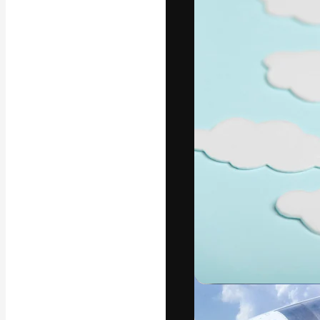
フォント
最高のクリエイ
ットフォーム。
店、スタジオを
います。
日本語
Copyright © 2010-