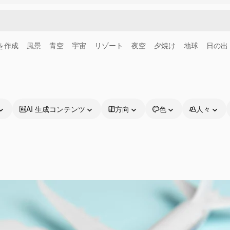
画を作成
風景
青空
宇宙
リゾート
夜空
夕焼け
地球
日の出
AI 生成コンテンツ
方向
色
人々