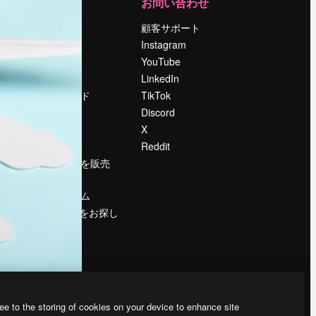
運営
お問い合わせ
料金
顧客サポート
会社概要
Instagram
Reviews
YouTube
採用情報
LinkedIn
検索トレンド
TikTok
ブログ
Discord
イベント
X
Slidesgo
Reddit
コンテンツを販売
する
プレスルーム
magnific.aiをお探し
ですか？
ee to the storing of cookies on your device to enhance site