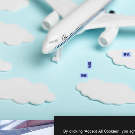
製品
はじめに
ティブ制作を導くためのプラ
Spaces
Academy
クリエイター、企業、代理
AI アシスタント
ドキュメント
含む100万人以上が利用して
AI 画像生成ツール
サポート
AI 動画生成ツール
利用規約
AI 音声合成ツール
プライバシーポリ
シー
ストックコンテン
ツ
オリジナル
新規
Claude/ChatGPT
クッキーポリシー
新
規
向けMCP
トラストセンター
エージェント
アフィリエイト
新規
API
法人向け
モバイルアプリ
すべてのMagnificツ
ール
2026
Freepik Company S.L.U.
無断複写・転載を禁じます
.
By clicking “Accept All Cookies”, you agr