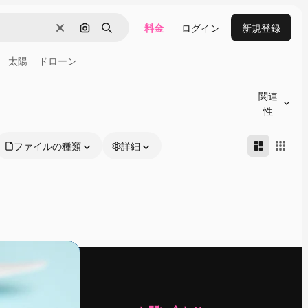
料金
ログイン
新規登録
消去
画像で検索
検索
太陽
ドローン
関連
性
ファイルの種類
詳細