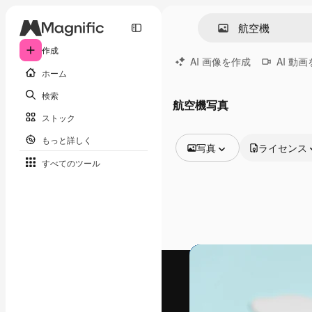
作成
AI 画像を作成
AI 動
ホーム
検索
航空機写真
ストック
もっと詳しく
写真
ライセンス
すべてのツール
全ての画像
ベクトル
イラスト
写真
PSD
テンプレート
モックアップ
動画
映像素材
モーショングラフィックス
動画テンプレート
アイコン
3D モデル