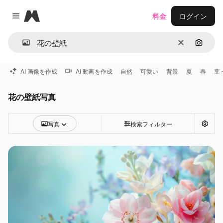
Magnific
料金
ログイン
Close menu
消去
画像で
AI 画像を作成
AI 動画を作成
自然
可愛い
背景
夏
春
葉
花の壁紙写真
写真
検索フィルター