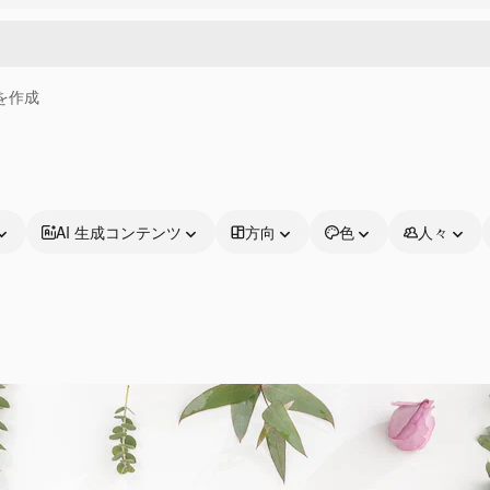
画を作成
AI 生成コンテンツ
方向
色
人々