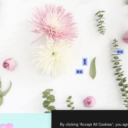
製品
はじめに
ティブ制作を導くためのプラ
Spaces
Academy
クリエイター、企業、代理
AI アシスタント
ドキュメント
含む100万人以上が利用して
AI 画像生成ツール
サポート
AI 動画生成ツール
利用規約
AI 音声合成ツール
プライバシーポリ
シー
ストックコンテン
ツ
オリジナル
新規
Claude/ChatGPT
クッキーポリシー
新
規
向けMCP
トラストセンター
エージェント
アフィリエイト
新規
API
法人向け
モバイルアプリ
すべてのMagnificツ
ール
2026
Freepik Company S.L.U.
無断複写・転載を禁じます
.
By clicking “Accept All Cookies”, you agr