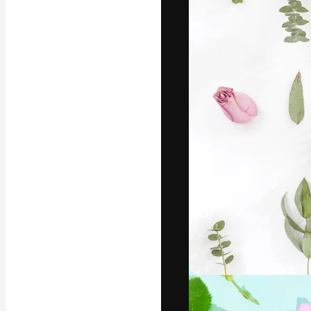
フォント
最高のクリエイ
ットフォーム。
店、スタジオを
います。
日本語
Copyright © 2010-