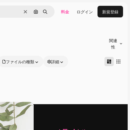
料金
ログイン
新規登録
消去
画像で検索
検索
関連
性
ファイルの種類
詳細