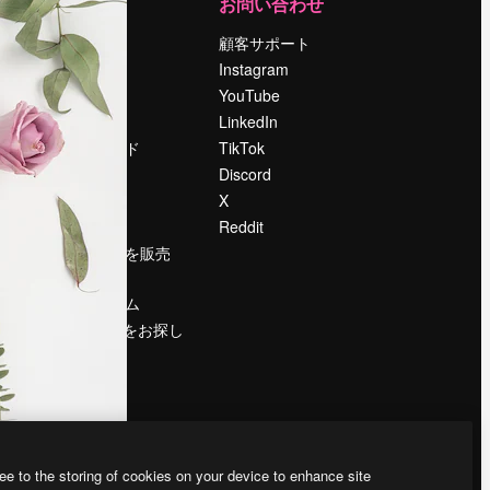
運営
お問い合わせ
料金
顧客サポート
会社概要
Instagram
Reviews
YouTube
採用情報
LinkedIn
検索トレンド
TikTok
ブログ
Discord
イベント
X
Slidesgo
Reddit
コンテンツを販売
する
プレスルーム
magnific.aiをお探し
ですか？
ee to the storing of cookies on your device to enhance site