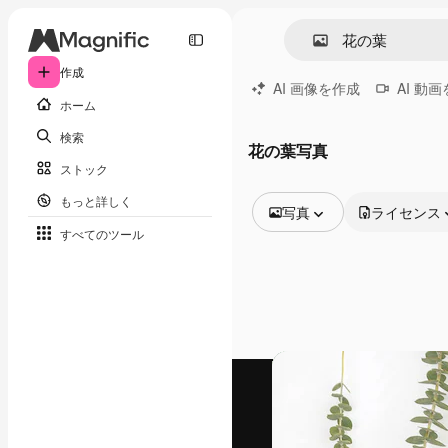
作成
AI 画像を作成
AI 動
ホーム
検索
花の葉写真
ストック
もっと詳しく
写真
ライセンス
すべてのツール
全ての画像
ベクトル
イラスト
写真
PSD
テンプレート
モックアップ
動画
映像素材
モーショングラフィックス
動画テンプレート
アイコン
3D モデル