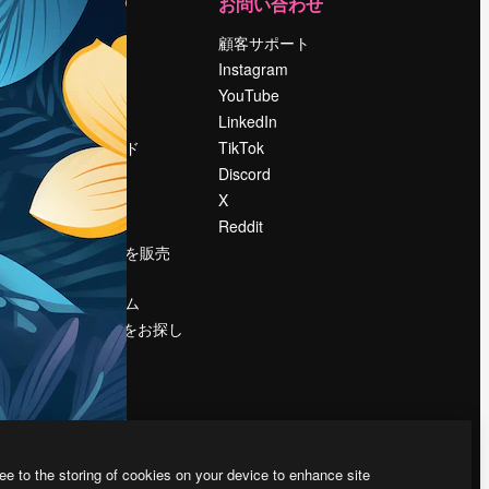
運営
お問い合わせ
料金
顧客サポート
会社概要
Instagram
Reviews
YouTube
採用情報
LinkedIn
検索トレンド
TikTok
ブログ
Discord
イベント
X
Slidesgo
Reddit
コンテンツを販売
する
プレスルーム
magnific.aiをお探し
ですか？
ee to the storing of cookies on your device to enhance site