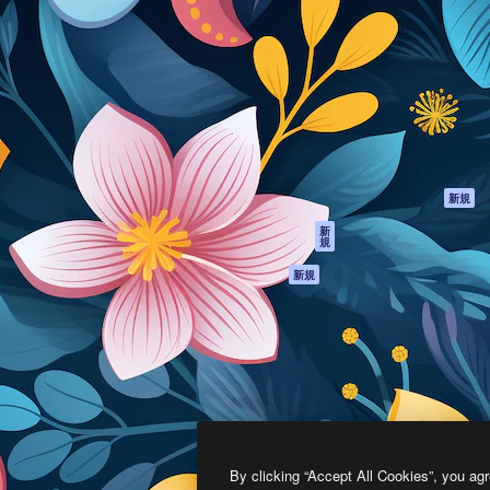
製品
はじめに
ティブ制作を導くためのプラ
Spaces
Academy
クリエイター、企業、代理
AI アシスタント
ドキュメント
含む100万人以上が利用して
AI 画像生成ツール
サポート
AI 動画生成ツール
利用規約
AI 音声合成ツール
プライバシーポリ
シー
ストックコンテン
ツ
オリジナル
新規
Claude/ChatGPT
クッキーポリシー
新
規
向けMCP
トラストセンター
エージェント
アフィリエイト
新規
API
法人向け
モバイルアプリ
すべてのMagnificツ
ール
2026
Freepik Company S.L.U.
無断複写・転載を禁じます
.
By clicking “Accept All Cookies”, you agr