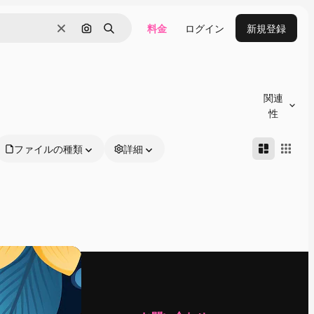
料金
ログイン
新規登録
消去
画像で検索
検索
関連
性
ファイルの種類
詳細