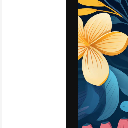
フォント
最高のクリエイ
ットフォーム。
店、スタジオを
います。
日本語
Copyright © 2010-