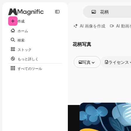
作成
AI 画像を作成
AI 動
ホーム
検索
花柄写真
ストック
もっと詳しく
写真
ライセンス
すべてのツール
全ての画像
ベクトル
イラスト
写真
PSD
テンプレート
モックアップ
動画
映像素材
モーショングラフィックス
動画テンプレート
アイコン
3D モデル