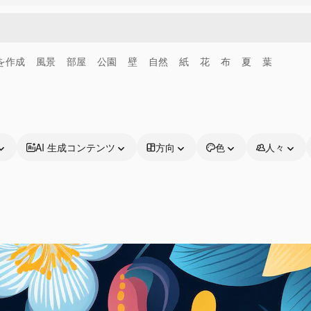
画を作成
風景
部屋
公園
壁
自然
紙
花
布
夏
葉
AI 生成コンテンツ
方向
色
人々