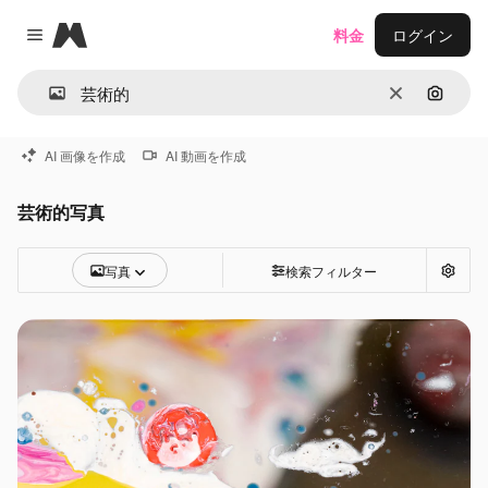
Magnific
料金
ログイン
Close menu
消去
画像で
AI 画像を作成
AI 動画を作成
芸術的写真
写真
検索フィルター