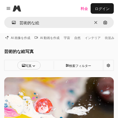
Magnific
料金
ログイン
Close menu
消去
画像で
AI 画像を作成
AI 動画を作成
宇宙
自然
インテリア
街並み
芸術的な絵写真
写真
検索フィルター