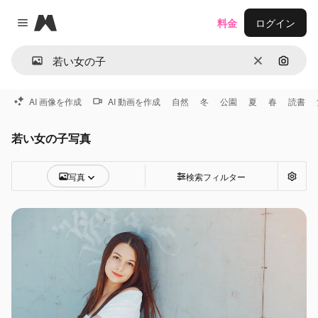
Magnific
料金
ログイン
Close menu
消去
画像で
AI 画像を作成
AI 動画を作成
自然
冬
公園
夏
春
読書
若い女の子写真
写真
検索フィルター