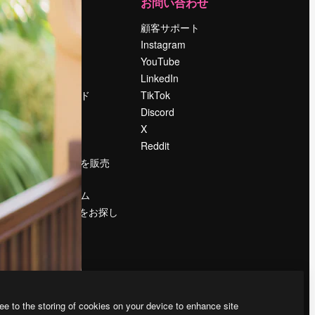
運営
お問い合わせ
料金
顧客サポート
会社概要
Instagram
Reviews
YouTube
採用情報
LinkedIn
検索トレンド
TikTok
ブログ
Discord
イベント
X
Slidesgo
Reddit
コンテンツを販売
する
プレスルーム
magnific.aiをお探し
ですか？
ee to the storing of cookies on your device to enhance site