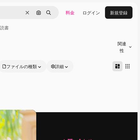
料金
ログイン
新規登録
消去
画像で検索
検索
読書
関連
性
ファイルの種類
詳細