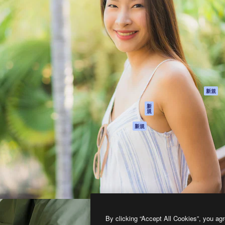
製品
はじめに
ティブ制作を導くためのプラ
Spaces
Academy
クリエイター、企業、代理
AI アシスタント
ドキュメント
含む100万人以上が利用して
AI 画像生成ツール
サポート
AI 動画生成ツール
利用規約
AI 音声合成ツール
プライバシーポリ
シー
ストックコンテン
ツ
オリジナル
新規
Claude/ChatGPT
クッキーポリシー
新
規
向けMCP
トラストセンター
エージェント
アフィリエイト
新規
API
法人向け
モバイルアプリ
すべてのMagnificツ
ール
2026
Freepik Company S.L.U.
無断複写・転載を禁じます
.
By clicking “Accept All Cookies”, you agr