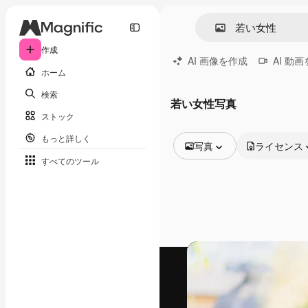
作成
AI 画像を作成
AI 動
ホーム
検索
若い女性写真
ストック
もっと詳しく
写真
ライセンス
すべてのツール
全ての画像
ベクトル
イラスト
写真
PSD
テンプレート
モックアップ
動画
映像素材
モーショングラフィックス
動画テンプレート
アイコン
3D モデル