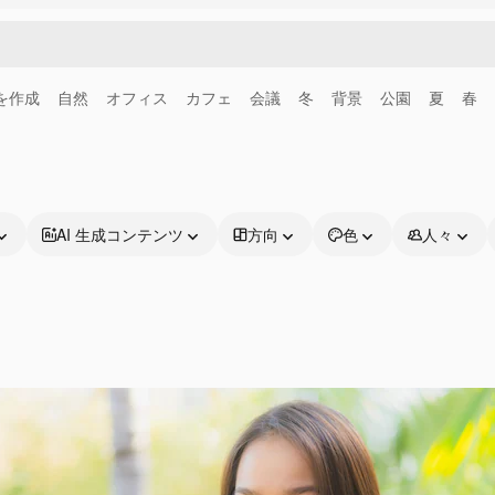
画を作成
自然
オフィス
カフェ
会議
冬
背景
公園
夏
春
AI 生成コンテンツ
方向
色
人々