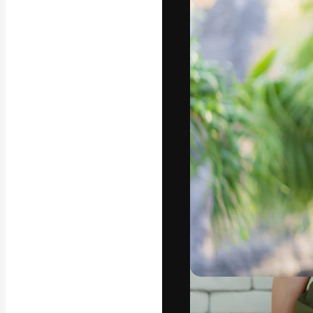
フォント
最高のクリエイ
ットフォーム。
店、スタジオを
います。
日本語
Copyright © 2010-