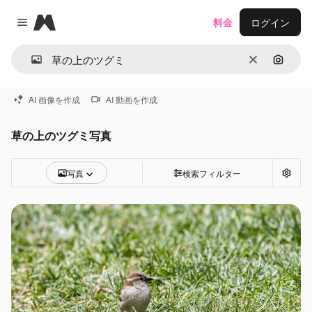
Magnific
料金
ログイン
Close menu
消去
画像で
AI 画像を作成
AI 動画を作成
草の上のツグミ写真
写真
検索フィルター