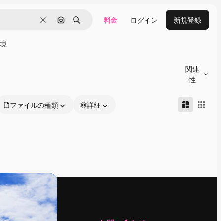
料金
ログイン
新規登録
消去
画像で検索
検索
境
関連
性
ファイルの種類
詳細