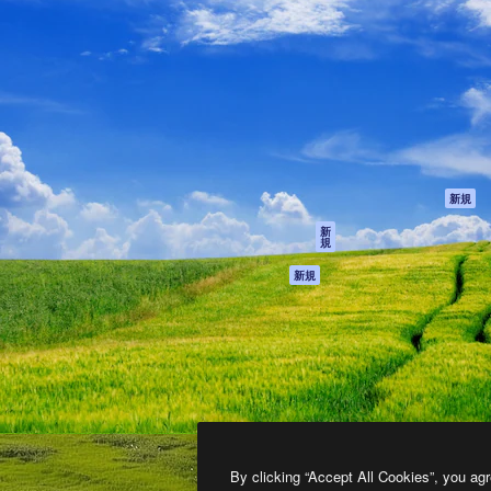
製品
はじめに
ティブ制作を導くためのプラ
Spaces
Academy
クリエイター、企業、代理
AI アシスタント
ドキュメント
含む100万人以上が利用して
AI 画像生成ツール
サポート
AI 動画生成ツール
利用規約
AI 音声合成ツール
プライバシーポリ
シー
ストックコンテン
ツ
オリジナル
新規
Claude/ChatGPT
クッキーポリシー
新
規
向けMCP
トラストセンター
エージェント
アフィリエイト
新規
API
法人向け
モバイルアプリ
すべてのMagnificツ
ール
2026
Freepik Company S.L.U.
無断複写・転載を禁じます
.
By clicking “Accept All Cookies”, you agr