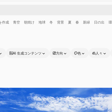
画を作成
青空
朝焼け
地球
冬
背景
夏
春
新緑
日の出
環
AI 生成コンテンツ
方向
色
人々