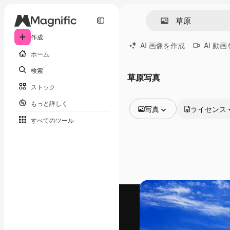
作成
AI 画像を作成
AI 動
ホーム
検索
草原写真
ストック
もっと詳しく
写真
ライセンス
すべてのツール
全ての画像
ベクトル
イラスト
写真
PSD
テンプレート
モックアップ
動画
映像素材
モーショングラフィックス
動画テンプレート
アイコン
3D モデル