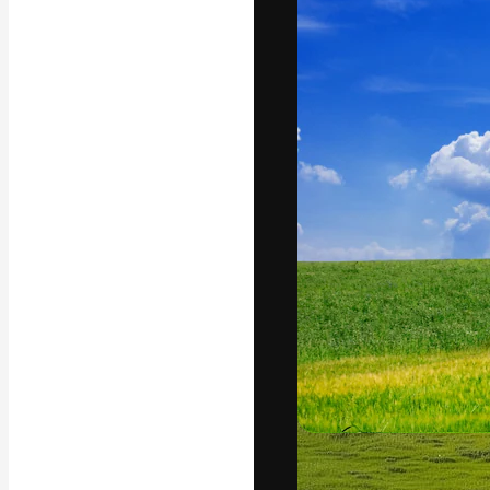
フォント
最高のクリエイ
ットフォーム。
店、スタジオを
います。
日本語
Copyright © 2010-