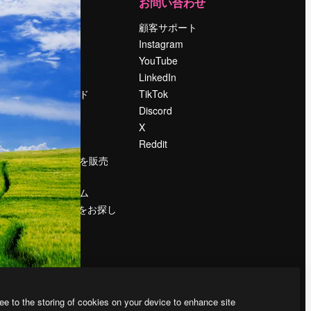
運営
お問い合わせ
料金
顧客サポート
会社概要
Instagram
Reviews
YouTube
採用情報
LinkedIn
検索トレンド
TikTok
ブログ
Discord
イベント
X
Slidesgo
Reddit
コンテンツを販売
する
プレスルーム
magnific.aiをお探し
ですか？
ee to the storing of cookies on your device to enhance site