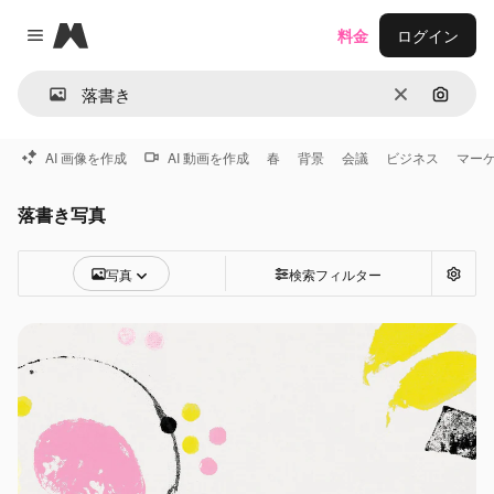
Magnific
料金
ログイン
Close menu
消去
画像で
AI 画像を作成
AI 動画を作成
春
背景
会議
ビジネス
マー
落書き写真
写真
検索フィルター