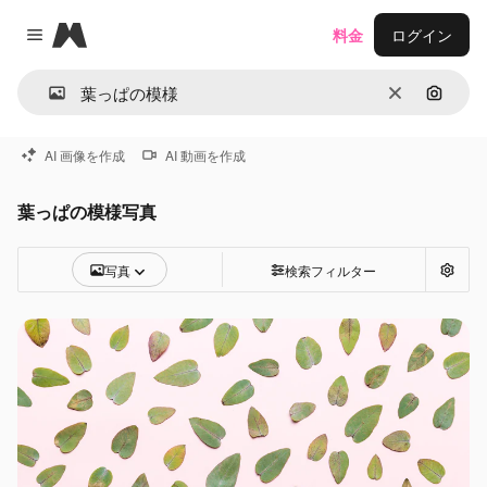
Magnific
料金
ログイン
Close menu
消去
画像で
AI 画像を作成
AI 動画を作成
葉っぱの模様写真
写真
検索フィルター