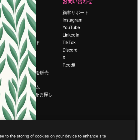
運営
お問い合わせ
料金
顧客サポート
会社概要
Instagram
Reviews
YouTube
採用情報
LinkedIn
検索トレンド
TikTok
ブログ
Discord
イベント
X
Slidesgo
Reddit
コンテンツを販売
する
プレスルーム
magnific.aiをお探し
ですか？
ee to the storing of cookies on your device to enhance site