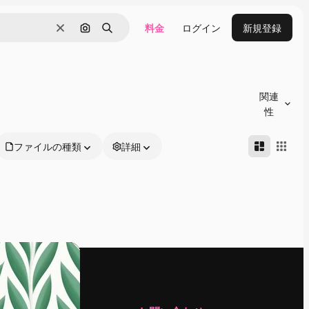
料金
ログイン
新規登録
消去
画像で検索
検索
関連
性
ファイルの種類
詳細