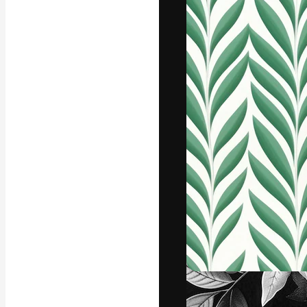
フォント
最高のクリエイ
ットフォーム。
店、スタジオを
います。
日本語
Copyright © 2010-