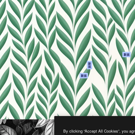
製品
はじめに
ティブ制作を導くためのプラ
Spaces
Academy
クリエイター、企業、代理
AI アシスタント
ドキュメント
含む100万人以上が利用して
AI 画像生成ツール
サポート
AI 動画生成ツール
利用規約
AI 音声合成ツール
プライバシーポリ
シー
ストックコンテン
ツ
オリジナル
新規
Claude/ChatGPT
クッキーポリシー
新
規
向けMCP
トラストセンター
エージェント
アフィリエイト
新規
API
法人向け
モバイルアプリ
すべてのMagnificツ
ール
2026
Freepik Company S.L.U.
無断複写・転載を禁じます
.
By clicking “Accept All Cookies”, you agr