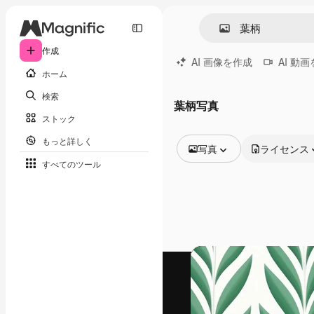
作成
AI 画像を作成
AI 動
ホーム
検索
葉柄写真
ストック
もっと詳しく
写真
ライセンス
すべてのツール
全ての画像
ベクトル
イラスト
写真
PSD
テンプレート
モックアップ
動画
映像素材
モーショングラフィックス
動画テンプレート
アイコン
3D モデル