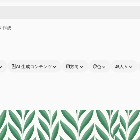
画を作成
AI 生成コンテンツ
方向
色
人々