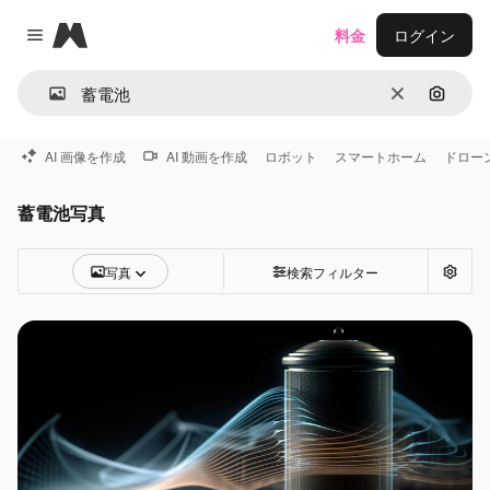
Magnific
料金
ログイン
Close menu
消去
画像で
AI 画像を作成
AI 動画を作成
ロボット
スマートホーム
ドロー
蓄電池写真
写真
検索フィルター