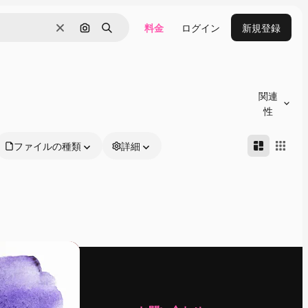
料金
ログイン
新規登録
消去
画像で検索
検索
関連
性
ファイルの種類
詳細