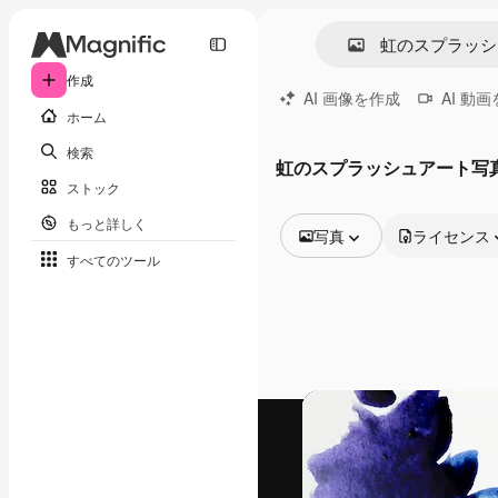
作成
AI 画像を作成
AI 動
ホーム
検索
虹のスプラッシュアート写
ストック
もっと詳しく
写真
ライセンス
すべてのツール
全ての画像
ベクトル
イラスト
写真
PSD
テンプレート
モックアップ
動画
映像素材
モーショングラフィックス
動画テンプレート
アイコン
3D モデル