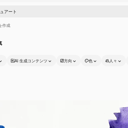
画を作成
真
AI 生成コンテンツ
方向
色
人々