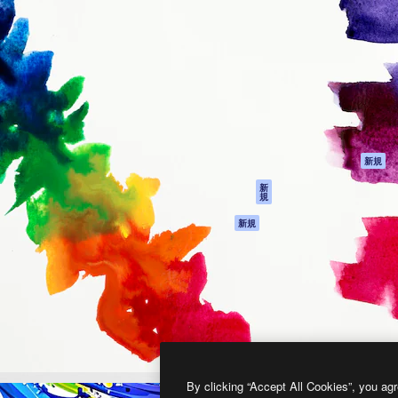
製品
はじめに
ティブ制作を導くためのプラ
Spaces
Academy
クリエイター、企業、代理
AI アシスタント
ドキュメント
含む100万人以上が利用して
AI 画像生成ツール
サポート
AI 動画生成ツール
利用規約
AI 音声合成ツール
プライバシーポリ
シー
ストックコンテン
ツ
オリジナル
新規
Claude/ChatGPT
クッキーポリシー
新
規
向けMCP
トラストセンター
エージェント
アフィリエイト
新規
API
法人向け
モバイルアプリ
すべてのMagnificツ
ール
2026
Freepik Company S.L.U.
無断複写・転載を禁じます
.
By clicking “Accept All Cookies”, you agr