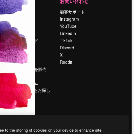
運営
お問い合わせ
料金
顧客サポート
会社概要
Instagram
Reviews
YouTube
採用情報
LinkedIn
検索トレンド
TikTok
ブログ
Discord
イベント
X
Slidesgo
Reddit
コンテンツを販売
する
プレスルーム
magnific.aiをお探し
ですか？
ee to the storing of cookies on your device to enhance site