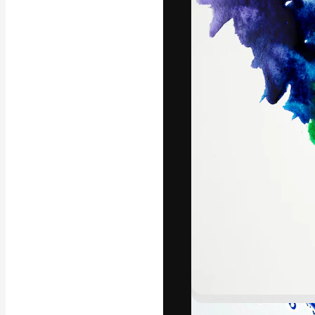
フォント
最高のクリエイ
ットフォーム。
店、スタジオを
います。
日本語
Copyright © 2010-