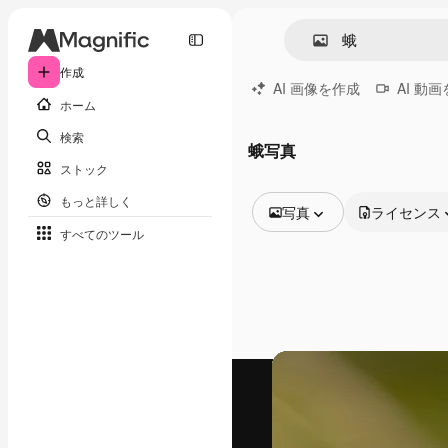
作成
AI 画像を作成
AI 動
ホーム
検索
蛾写真
ストック
もっと詳しく
写真
ライセンス
すべてのツール
全ての画像
ベクトル
イラスト
写真
PSD
テンプレート
モックアップ
動画
映像素材
モーショングラフィックス
動画テンプレート
アイコン
3D モデル