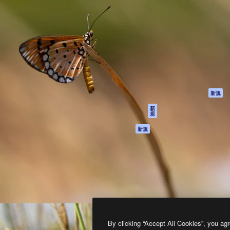
製品
はじめに
ティブ制作を導くためのプラ
Spaces
Academy
クリエイター、企業、代理
AI アシスタント
ドキュメント
含む100万人以上が利用して
AI 画像生成ツール
サポート
AI 動画生成ツール
利用規約
AI 音声合成ツール
プライバシーポリ
シー
ストックコンテン
ツ
オリジナル
新規
Claude/ChatGPT
クッキーポリシー
新
規
向けMCP
トラストセンター
エージェント
アフィリエイト
新規
API
法人向け
モバイルアプリ
すべてのMagnificツ
ール
2026
Freepik Company S.L.U.
無断複写・転載を禁じます
.
By clicking “Accept All Cookies”, you agr