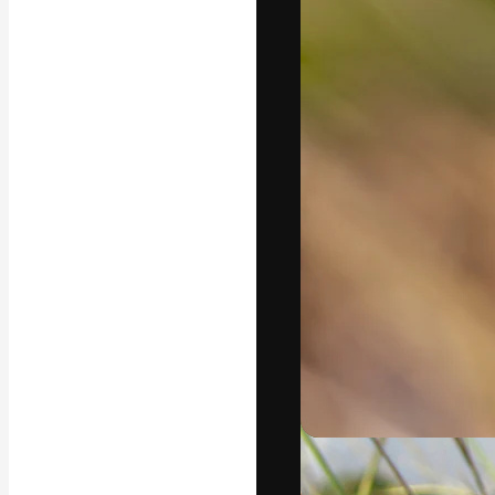
フォント
最高のクリエイ
ットフォーム。
店、スタジオを
います。
日本語
Copyright © 2010-