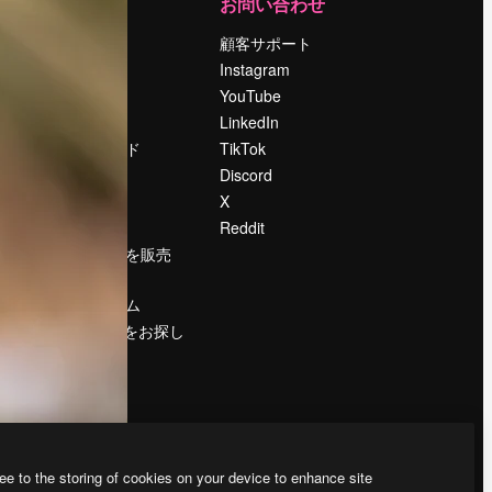
運営
お問い合わせ
料金
顧客サポート
会社概要
Instagram
Reviews
YouTube
採用情報
LinkedIn
検索トレンド
TikTok
ブログ
Discord
イベント
X
Slidesgo
Reddit
コンテンツを販売
する
プレスルーム
magnific.aiをお探し
ですか？
ee to the storing of cookies on your device to enhance site