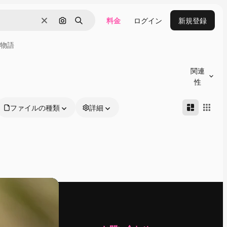
料金
ログイン
新規登録
消去
画像で検索
検索
物語
関連
性
ファイルの種類
詳細