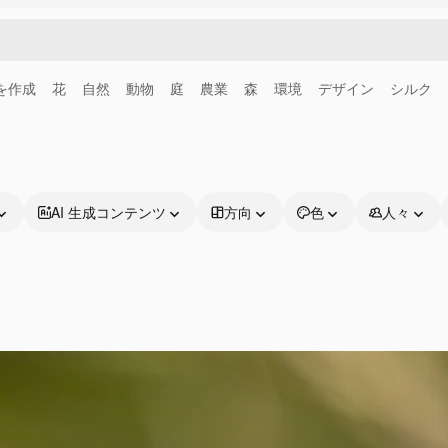
画を作成
花
自然
動物
庭
農業
森
環境
デザイン
シルク
AI 生成コンテンツ
方向
色
人々