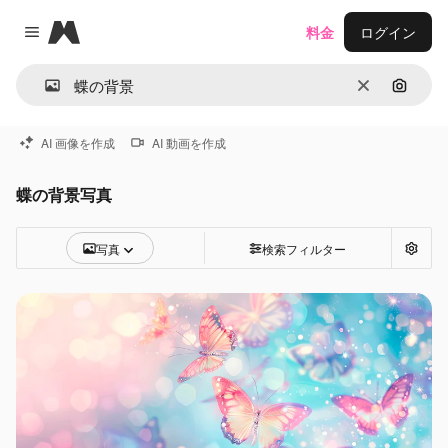
Magnific
料金
ログイン
Close menu
消去
画像で
AI 画像を作成
AI 動画を作成
蝶の背景写真
写真
検索フィルター