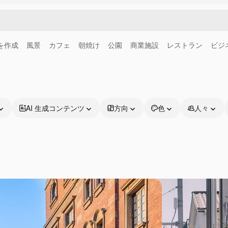
画を作成
風景
カフェ
朝焼け
公園
商業施設
レストラン
ビジ
AI 生成コンテンツ
方向
色
人々