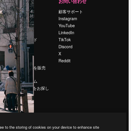
運営
お問い合わせ
料金
顧客サポート
会社概要
Instagram
Reviews
YouTube
採用情報
LinkedIn
検索トレンド
TikTok
ブログ
Discord
イベント
X
Slidesgo
Reddit
コンテンツを販売
する
プレスルーム
magnific.aiをお探し
ですか？
ee to the storing of cookies on your device to enhance site