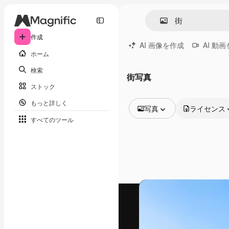
作成
AI 画像を作成
AI 動
ホーム
検索
街写真
ストック
もっと詳しく
写真
ライセンス
すべてのツール
全ての画像
ベクトル
イラスト
写真
PSD
テンプレート
モックアップ
動画
映像素材
モーショングラフィックス
動画テンプレート
アイコン
3D モデル