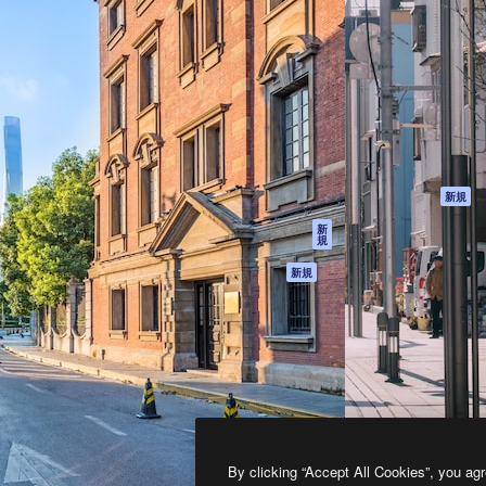
製品
はじめに
ティブ制作を導くためのプラ
Spaces
Academy
クリエイター、企業、代理
AI アシスタント
ドキュメント
含む100万人以上が利用して
AI 画像生成ツール
サポート
AI 動画生成ツール
利用規約
AI 音声合成ツール
プライバシーポリ
シー
ストックコンテン
ツ
オリジナル
新規
Claude/ChatGPT
クッキーポリシー
新
規
向けMCP
トラストセンター
エージェント
アフィリエイト
新規
API
法人向け
モバイルアプリ
すべてのMagnificツ
ール
2026
Freepik Company S.L.U.
無断複写・転載を禁じます
.
By clicking “Accept All Cookies”, you agr