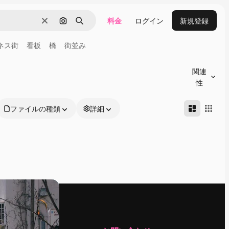
料金
ログイン
新規登録
消去
画像で検索
検索
ネス街
看板
橋
街並み
関連
性
ファイルの種類
詳細