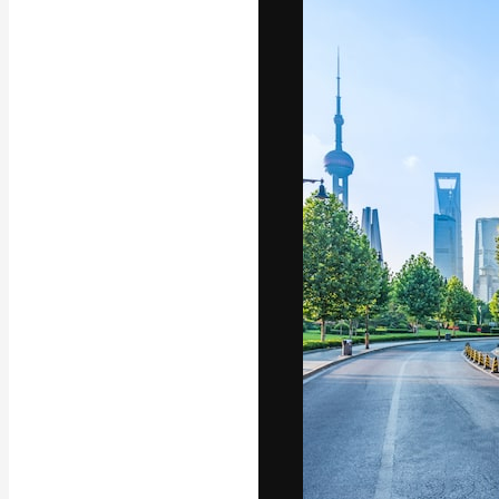
フォント
最高のクリエイ
ットフォーム。
店、スタジオを
います。
日本語
Copyright © 2010-