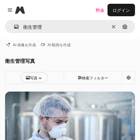
Magnific
料金
ログイン
Close menu
消去
画像で
AI 画像を作成
AI 動画を作成
衛生管理写真
写真
検索フィルター