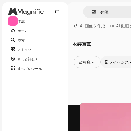
作成
AI 画像を作成
AI 動
ホーム
検索
衣装写真
ストック
もっと詳しく
写真
ライセンス
すべてのツール
全ての画像
ベクトル
イラスト
写真
PSD
テンプレート
モックアップ
動画
映像素材
モーショングラフィックス
動画テンプレート
アイコン
3D モデル