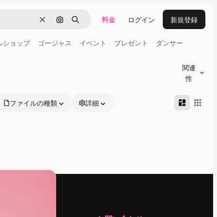
料金
ログイン
新規登録
消去
画像で検索
検索
ルショップ
ゴージャス
イベント
プレゼント
ダンサー
関連
性
ファイルの種類
詳細