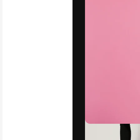
フォント
最高のクリエイ
ットフォーム。
店、スタジオを
います。
日本語
Copyright © 2010-