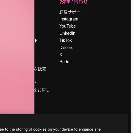
運営
お問い合わせ
料金
顧客サポート
会社概要
Instagram
Reviews
YouTube
採用情報
LinkedIn
検索トレンド
TikTok
ブログ
Discord
イベント
X
Slidesgo
Reddit
コンテンツを販売
する
プレスルーム
magnific.aiをお探し
ですか？
ee to the storing of cookies on your device to enhance site