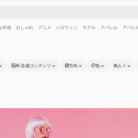
画を作成
おしゃれ
アニメ
ハロウィン
モデル
アパレル
アパレ
AI 生成コンテンツ
方向
色
人々