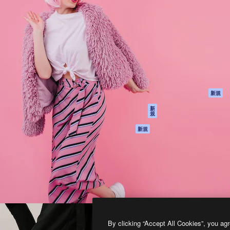
製品
はじめに
ティブ制作を導くためのプラ
Spaces
Academy
クリエイター、企業、代理
AI アシスタント
ドキュメント
含む100万人以上が利用して
AI 画像生成ツール
サポート
AI 動画生成ツール
利用規約
AI 音声合成ツール
プライバシーポリ
シー
ストックコンテン
ツ
オリジナル
新規
Claude/ChatGPT
クッキーポリシー
新
規
向けMCP
トラストセンター
エージェント
アフィリエイト
新規
API
法人向け
モバイルアプリ
すべてのMagnificツ
ール
2026
Freepik Company S.L.U.
無断複写・転載を禁じます
.
By clicking “Accept All Cookies”, you agr