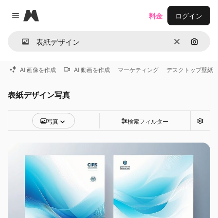
Magnific
料金
ログイン
Close menu
消去
画像で
AI 画像を作成
AI 動画を作成
マーケティング
デスクトップ壁紙
表紙デザイン写真
写真
検索フィルター