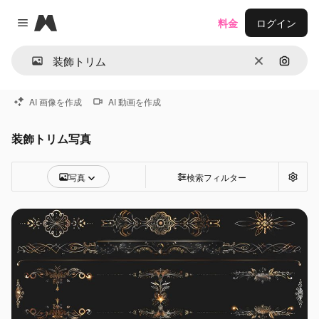
Magnific
料金
ログイン
Close menu
消去
画像で
AI 画像を作成
AI 動画を作成
装飾トリム写真
写真
検索フィルター