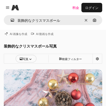
Magnific
料金
ログイン
Close menu
消去
画像で
AI 画像を作成
AI 動画を作成
装飾的なクリスマスボール写真
写真
検索フィルター