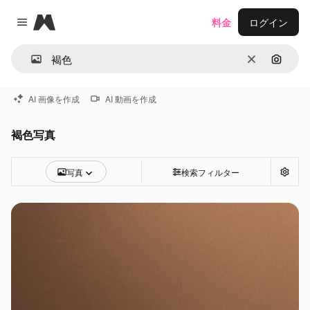
Magnific
料金
ログイン
Close menu
消去
画像で
AI 画像を作成
AI 動画を作成
褐色写真
写真
検索フィルター