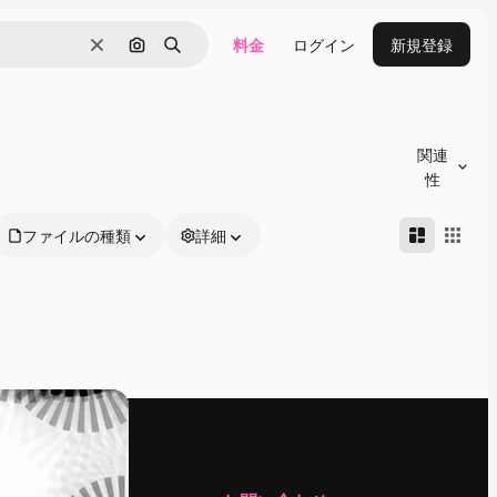
料金
ログイン
新規登録
消去
画像で検索
検索
関連
性
ファイルの種類
詳細