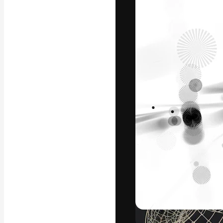
フォント
最高のクリエイ
ットフォーム。
店、スタジオを
います。
日本語
Copyright © 2010-