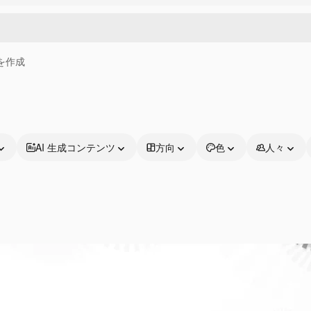
画を作成
AI 生成コンテンツ
方向
色
人々