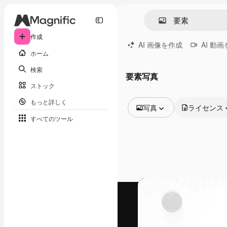
作成
AI 画像を作成
AI 動
ホーム
検索
要素写真
ストック
もっと詳しく
写真
ライセンス
すべてのツール
全ての画像
ベクトル
イラスト
写真
PSD
テンプレート
モックアップ
動画
映像素材
モーショングラフィックス
動画テンプレート
アイコン
3D モデル