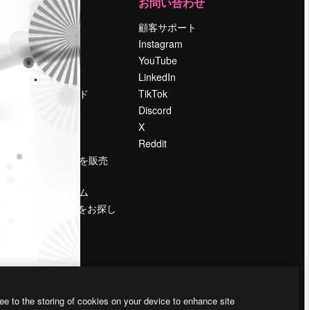
運営
お問い合わせ
料金
顧客サポート
会社概要
Instagram
Reviews
YouTube
採用情報
LinkedIn
検索トレンド
TikTok
ブログ
Discord
イベント
X
Slidesgo
Reddit
コンテンツを販売
する
プレスルーム
magnific.aiをお探し
ですか？
ee to the storing of cookies on your device to enhance site