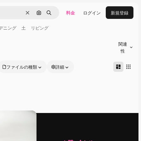
料金
ログイン
新規登録
消去
画像で検索
検索
デニング
土
リビング
関連
性
ファイルの種類
詳細