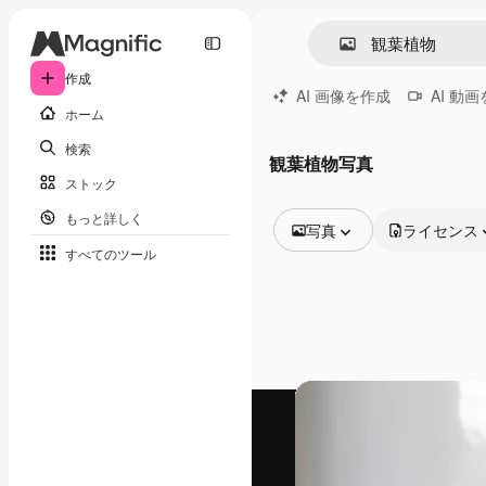
作成
AI 画像を作成
AI 動
ホーム
検索
観葉植物写真
ストック
もっと詳しく
写真
ライセンス
すべてのツール
全ての画像
ベクトル
イラスト
写真
PSD
テンプレート
モックアップ
動画
映像素材
モーショングラフィックス
動画テンプレート
アイコン
3D モデル