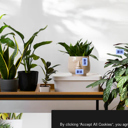
製品
はじめに
ティブ制作を導くためのプラ
Spaces
Academy
クリエイター、企業、代理
AI アシスタント
ドキュメント
含む100万人以上が利用して
AI 画像生成ツール
サポート
AI 動画生成ツール
利用規約
AI 音声合成ツール
プライバシーポリ
シー
ストックコンテン
ツ
オリジナル
新規
Claude/ChatGPT
クッキーポリシー
新
規
向けMCP
トラストセンター
エージェント
アフィリエイト
新規
API
法人向け
モバイルアプリ
すべてのMagnificツ
ール
2026
Freepik Company S.L.U.
無断複写・転載を禁じます
.
By clicking “Accept All Cookies”, you agr