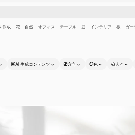
画を作成
花
自然
オフィス
テーブル
庭
インテリア
根
ガー
AI 生成コンテンツ
方向
色
人々