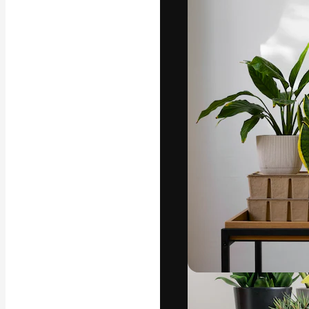
フォント
最高のクリエイ
ットフォーム。
店、スタジオを
います。
日本語
Copyright © 2010-