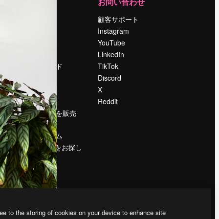
運営
お問い合わせ
料金
顧客サポート
会社概要
Instagram
Reviews
YouTube
採用情報
LinkedIn
検索トレンド
TikTok
ブログ
Discord
イベント
X
Slidesgo
Reddit
コンテンツを販売
する
プレスルーム
magnific.aiをお探し
ですか？
ee to the storing of cookies on your device to enhance site