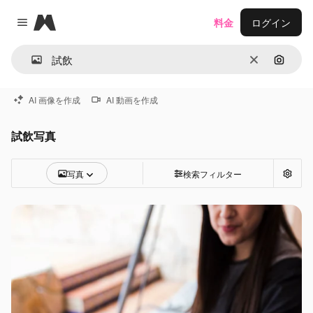
Magnific
料金
ログイン
Close menu
消去
画像で
AI 画像を作成
AI 動画を作成
試飲写真
写真
検索フィルター