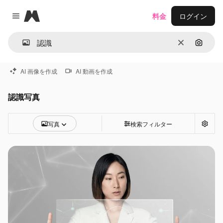
Magnific
料金
ログイン
Close menu
消去
画像で
AI 画像を作成
AI 動画を作成
認識写真
写真
検索フィルター