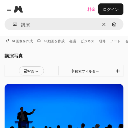
Magnific
料金
ログイン
Close menu
消去
画像で
AI 画像を作成
AI 動画を作成
会議
ビジネス
研修
ノート
講演写真
写真
検索フィルター